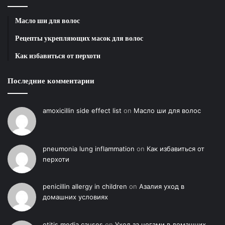
следы посадки и радиацию․ Контакт дал двоичный
код; британский Розуэлл изучил радар․ Огни в небе,
Масло ши для волос
не маяк Орфорд-Несс․ Министерство обороны
Рецепты укрепляющих масок для волос
прячет секретные материалы, отчет и архив․
Как избавиться от перхоти
Свидетели и кассета Халта — факт․ Инопланетяне
— внеземной разум здесь!!
Последние комментарии
Реестр полевых данных
amoxicillin side effect list
on
Масло ши для волос
Локация
Саффолк, Великобритания
Неопознанный летающий
Тип цели
pneumonia lung inflammation
on
Как избавиться от
объект
перхоти
Местоположение
Военная база, аэродром
penicillin allergy in children
on
Азалия уход в
Классификация
Аномальное явление
домашних условиях
Фактологический перечень
otitis media causes
on
Уход за ногами в домашних