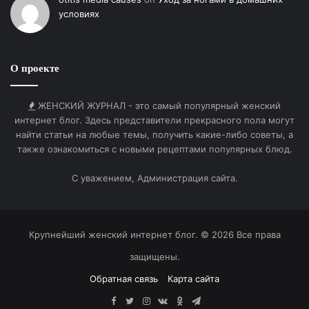
условиях
Происшествие имело высокий уровень
секретности․
Паранормальное воздействие подтверждают
О проекте
очевидцы․
Официальное расследование зафиксировало
ЖЕНСКИЙ ЖУРНАЛ - это самый популярный женский
документы․
интернет блог. Здесь представители прекрасного пола могут
найти статьи на любые темы, получить какие-либо советы, а
Рабочая гипотеза указывает на внеземные
также ознакомиться с новыми рецептами популярных блюд.
технологии․
Собраны неоспоримые доказательства и
С уважением, Администрация сайта.
аномалия изучена․
Советы по дешифровке
Крупнейший женский интернет блог. © 2026 Все права
При изучении инцидента важно сопоставлять
защищены.
тайминг радаров с показаниями патрулей․
Обратная связь
Карта сайта
Внеземной разум часто оставляет физические
Facebook
Twitter
Instagram
vk.com
Одноклассники
Telegram