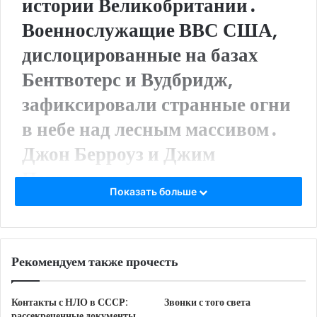
истории Великобритании․
Военнослужащие ВВС США,
дислоцированные на базах
Бентвотерс и Вудбридж,
зафиксировали странные огни
в небе над лесным массивом․
Джон Берроуз и Джим
Пеннистон отправились в
Показать больше
патруль для проверки
возможного падения
летательного аппарата․
Рекомендуем также прочесть
Вместо обломков самолета они
обнаружили в лесу
Контакты с НЛО в СССР:
Звонки с того света
рассекреченные документы