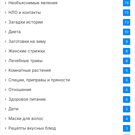
Необъяснимые явления
Пеннистон сообщил, что в этот
78
НЛО и контакты
75
момент в его сознание
Загадки истории
73
мгновенно транслировался
Диета
10
сложный двоичный код․
Заготовки на зиму
9
Объект внезапно поднялся в
Женские стрижки
8
воздух, маневрируя между
Лечебные травы
8
верхушками деревьев с
Комнатные растения
6
невероятной для земной
Специи, приправы и пряности
6
техники скоростью․ На
Отношения
6
следующее утро на месте
Здоровое питание
6
Дети
предполагаемого приземления
5
Маски для волос
4
исследователи обнаружили
Рецепты вкусных блюд
3
четкие следы посадки в почве․