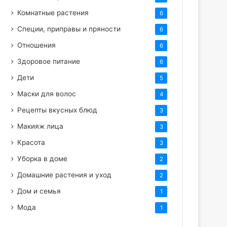
Комнатные растения
6
Специи, приправы и пряности
6
Отношения
6
Здоровое питание
6
Дети
5
Маски для волос
4
Рецепты вкусных блюд
3
Макияж лица
3
Красота
3
Уборка в доме
2
Домашние растения и уход
2
Дом и семья
1
Мода
1