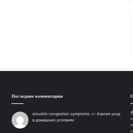
Последние комментарии
О
sinusitis congestion symptoms
on
Азалия уход
и
в домашних условиях
м
л