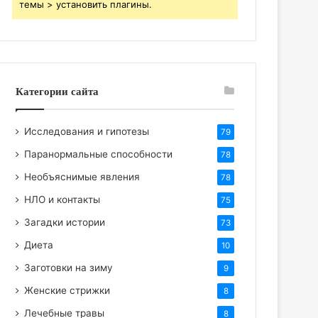
темы > установить плагины.
Категории сайта
Исследования и гипотезы
79
Паранормальные способности
78
Необъяснимые явления
78
НЛО и контакты
75
Загадки истории
73
Диета
10
Заготовки на зиму
9
Женские стрижки
8
Лечебные травы
8