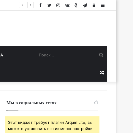
Facebook
Twitter
Instagram
vk.com
Одноклассники
Telegram
Авторизация
Sidebar
Поиск...
ТА
Случайная
статья
Мы в социальных сетях
Этот виджет требует плагин Arqam Lite, вы
можете установить его из меню настройки