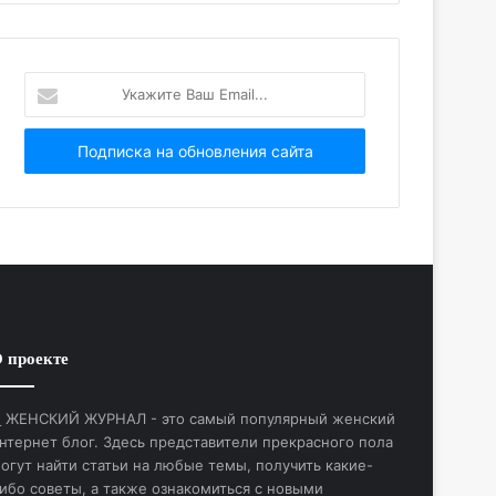
Укажите
Ваш
Email...
 проекте
ЖЕНСКИЙ ЖУРНАЛ - это самый популярный женский
нтернет блог. Здесь представители прекрасного пола
огут найти статьи на любые темы, получить какие-
ибо советы, а также ознакомиться с новыми