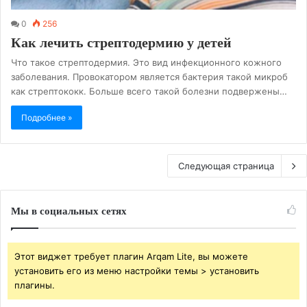
0
256
Как лечить стрептодермию у детей
Что такое стрептодермия. Это вид инфекционного кожного
заболевания. Провокатором является бактерия такой микроб
как стрептококк. Больше всего такой болезни подвержены…
Подробнее »
Следующая страница
Мы в социальных сетях
Этот виджет требует плагин Arqam Lite, вы можете
установить его из меню настройки темы > установить
плагины.