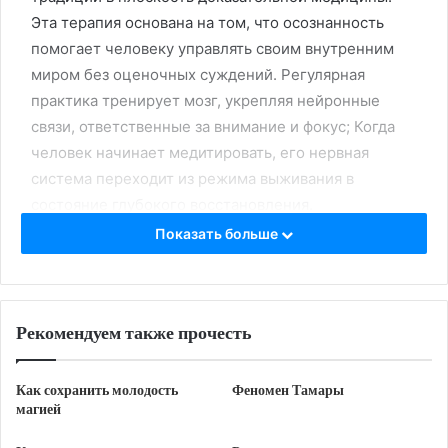
Эта терапия основана на том, что осознанность
помогает человеку управлять своим внутренним
миром без оценочных суждений. Регулярная
практика тренирует мозг, укрепляя нейронные
связи, ответственные за внимание и фокус; Когда
человек начинает медитировать, его нервная
система переходит из режима выживания в
состояние глубокого восстановления.
Исследования подтверждают, что концентрация на
Показать больше
моменте здесь и сейчас снижает уровень гормона
кортизол, что напрямую влияет на общее
благополучие. Правильное дыхание и осознание
Рекомендуем также прочесть
физических ощущений позволяют купировать
стресс на ранних стадиях. В результате улучшается
здоровье, нормализуется сон, а тревога и
Как сохранить молодость
Феномен Тамары
магией
депрессия отступают, освобождая место для
внутреннего равновесия. Психология