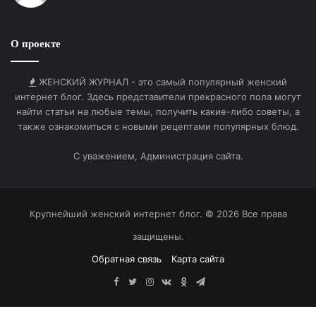
привыкнет к состоянию покоя, и возвращаться в
него станет значительно проще.
О проекте
Разбор частых затруднений
Что делать, если мысли постоянно отвлекают?
ЖЕНСКИЙ ЖУРНАЛ - это самый популярный женский
интернет блог. Здесь представители прекрасного пола могут
Это нормальный процесс работы ума, важно
найти статьи на любые темы, получить какие-либо советы, а
просто замечать отвлечение и мягко возвращать
также ознакомиться с новыми рецептами популярных блюд.
внимание к дыханию.
С уважением, Администрация сайта.
Нужно ли принимать специальные позы для
занятий?
Методика Кабат-Зинна допускает любую удобную
Крупнейший женский интернет блог. © 2026 Все права
позу, главное, сохранять прямую спину и
защищены.
бодрствующее состояние.
Обратная связь
Карта сайта
Facebook
Twitter
Instagram
vk.com
Одноклассники
Telegram
Когда появятся первые результаты?
Субъективное снижение тревожности многие