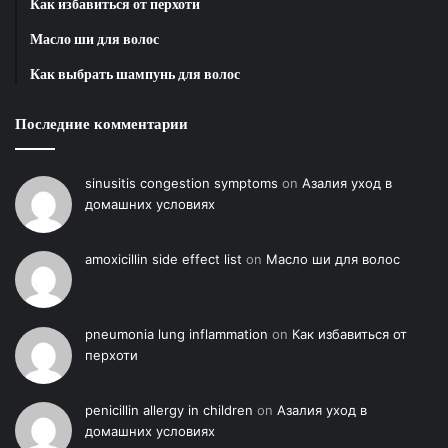
Как избавиться от перхоти
Снижение
Контроль над
Эмоциональный
активности
вспышками
Масло ши для волос
фон
амигдалы
гнева и страха
Как выбрать шампунь для волос
Рекомендация по внедрению в
Последние комментарии
повседневность
sinusitis congestion symptoms
on
Азалия уход в
Начинать стоит с малых шагов: достаточно пяти
домашних условиях
минут в день, чтобы приучить систему к новому
режиму работы. Важно не требовать от себя
amoxicillin side effect list
on
Масло ши для волос
мгновенной тишины в голове, а просто возвращать
фокус к объекту наблюдения каждый раз, когда
внимание ускользает. Постепенно это сформирует
pneumonia lung inflammation
on
Как избавиться от
навык, который станет естественной опорой в
перхоти
любой сложной ситуации. Регулярность важнее
продолжительности, поэтому лучше заниматься
penicillin allergy in children
on
Азалия уход в
понемногу, но ежедневно. Со временем мозг
домашних условиях