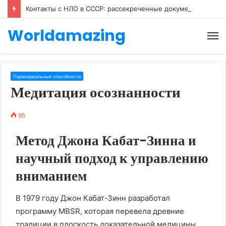
Контакты с НЛО в СССР: рассекреченные документы
Worldamazing
М
Паранормальные способности
Медитация осознанности
95
Метод Джона Кабат-Зинна и
научный подход к управлению
вниманием
В 1979 году Джон Кабат-Зинн разработал
программу MBSR, которая перевела древние
традиции в плоскость доказательной медицины.