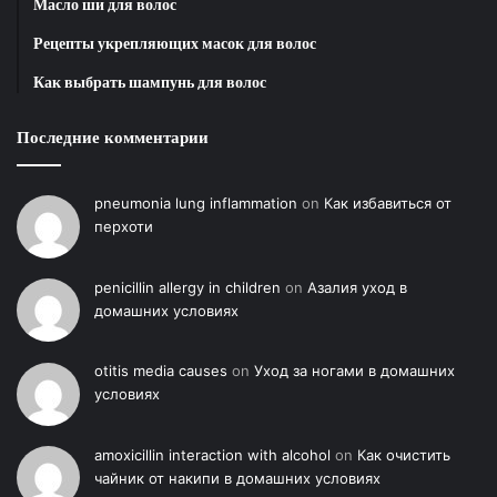
Масло ши для волос
В периоды турбулентности психология людей
требует опоры на опыт прошлого, а качественное
Рецепты укрепляющих масок для волос
просвещение помогает этот опыт структурировать․
Как выбрать шампунь для волос
В чем заключается основной секрет ее влияния на
Последние комментарии
умы?
Это редкое сочетание личной харизмы,
pneumonia lung inflammation
on
Как избавиться от
узнаваемого тембра голоса и способности
перхоти
находить культурный код, объединяющий разные
социальные группы․
penicillin allergy in children
on
Азалия уход в
домашних условиях
Инструменты влияния и
секреты востребованности в
otitis media causes
on
Уход за ногами в домашних
цифровой среде
условиях
Цифровая эпоха требует от эксперта не только
amoxicillin interaction with alcohol
on
Как очистить
чайник от накипи в домашних условиях
глубоких знаний, но и яркой личности, способной