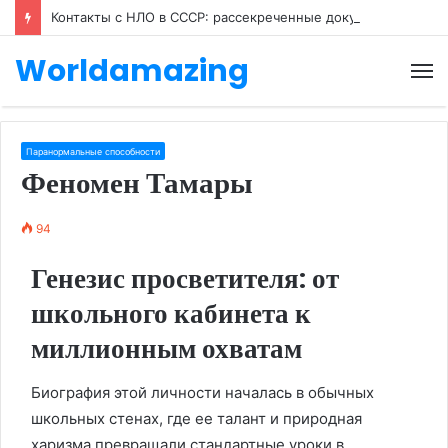
Контакты с НЛО в СССР: рассекреченные документы
Worldamazing
М
Паранормальные способности
Феномен Тамары
94
Генезис просветителя: от
школьного кабинета к
миллионным охватам
Биография этой личности началась в обычных
школьных стенах, где ее талант и природная
харизма превращали стандартные уроки в