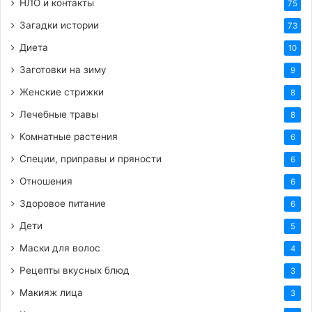
НЛО и контакты
75
Этапы профессиональной
Загадки истории
73
трансформации
Диета
10
Заготовки на зиму
9
Формат
Результат для
Период
Женские стрижки
8
деятельности
просветителя
Лечебные травы
8
Кристаллизация
Школьные
Преподавание
Комнатные растения
6
педагогического
годы
в классах
Специи, приправы и пряности
метода
6
Отношения
6
Работа на
Медийный
Рост экспертной
Здоровое питание
радио и
6
старт
известности
статьи
Дети
5
Маски для волос
4
Авторский
Цифровой
Миллионная
YouTube-
Рецепты вкусных блюд
3
прорыв
аудитория и успех
канал
Макияж лица
3