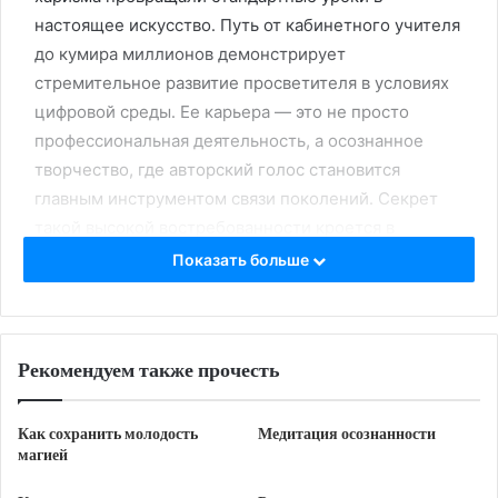
настоящее искусство․ Путь от кабинетного учителя
до кумира миллионов демонстрирует
стремительное развитие просветителя в условиях
цифровой среды․ Ее карьера — это не просто
профессиональная деятельность, а осознанное
творчество, где авторский голос становится
главным инструментом связи поколений․ Секрет
такой высокой востребованности кроется в
уникальном умении адаптировать сложный
Показать больше
исторический контекст под актуальные запросы
современного социума․ Популярность пришла как
заслуженное признание, когда широкая публика
Рекомендуем также прочесть
увидела в ней не просто лектора, а глубокий образ
мудрого наставника․ Жизнь и судьба героини
неразрывно связаны с миссией просвещения, что
Как сохранить молодость
Медитация осознанности
магией
подчеркивает ее феноменальность в современном
медийном пространстве․ Каждое интервью и новые