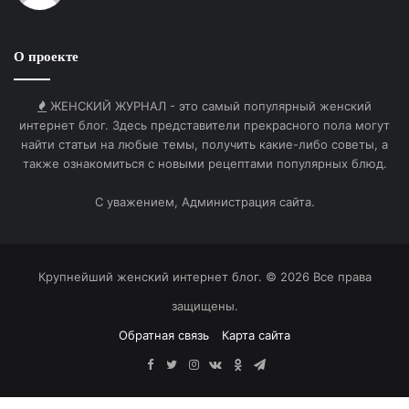
удерживать внимание миллионов․ Секрет её
влияния заключается в точной работе с контентом,
О проекте
где каждый образ и каждое слово несут смысловую
нагрузку․ Популярность в сети стала логичным
продолжением её многолетней карьеры,
ЖЕНСКИЙ ЖУРНАЛ - это самый популярный женский
интернет блог. Здесь представители прекрасного пола могут
превратив академические знания в востребованное
найти статьи на любые темы, получить какие-либо советы, а
искусство․ Успех здесь определяет не холодный
также ознакомиться с новыми рецептами популярных блюд.
алгоритм, а искренность и харизма, которые
мгновенно распознает публика․ Её путь в
С уважением, Администрация сайта.
медиапространстве — это постоянное развитие и
адаптация сложных концепций под запросы
современного социума․ Востребованность
Крупнейший женский интернет блог. © 2026 Все права
материалов объясняется тем, что психология
защищены.
зрителя ищет ответы на острые вопросы в
Обратная связь
Карта сайта
событиях прошлого․ Она профессионально
Facebook
Twitter
Instagram
vk.com
Одноклассники
Telegram
использует свой голос и имидж, чтобы выстроить
прямой и доверительный диалог со слушателем․